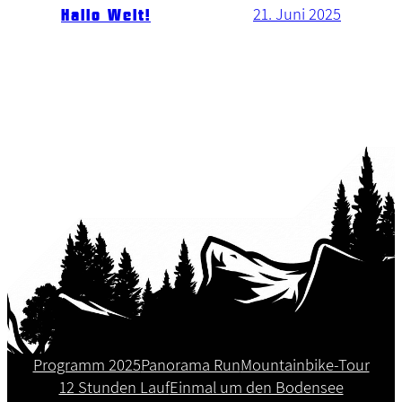
21. Juni 2025
Hallo Welt!
Programm 2025
Panorama Run
Mountainbike-Tour
12 Stunden Lauf
Einmal um den Bodensee