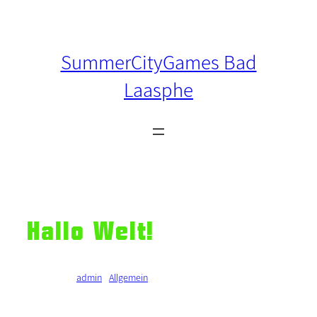
Zum
Inhalt
springen
SummerCityGames Bad
Laasphe
Hallo Welt!
Verfasst von
admin
in
Allgemein